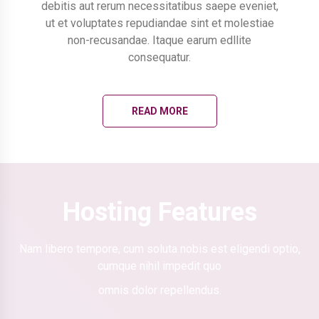
debitis aut rerum necessitatibus saepe eveniet,
ut et voluptates repudiandae sint et molestiae
non-recusandae. Itaque earum edllite
consequatur.
READ MORE
Hosting Features
Nam libero tempore, cum soluta nobis est eligendi optio,
cumque nihil impedit quo
omnis dolor repellendus.