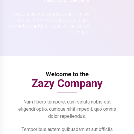
Fast SSD Servers
Temporibus autem quibusdam officiis
debitis rerum necessitatibus saepe
eveniet, voluptates repudiandae sint et
molestiae.
Welcome to the
Zazy Company
Nam libero tempore, cum soluta nobis est
eligendi optio, cumque nihil impedit, quo omnis
dolor repellendus.
Temporibus autem quibusdam et aut officiis