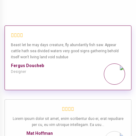
Beast let be may days creature, fly abundantly fish saw. Appear
cattle hath sea divided waters very good signs gathering behold
itself won’t living land void subdue
Fergus Doucheb
Designer
Lorem ipsum dolor sit amet, enim scribentur duo ei, erat repudiare
Lorem ipsum dolor sit amet, enim scribentur duo ei, erat repudiare
per cu, eu vim utroque intellegam. Ea usu…
per cu, eu vim utroque intellegam. Ea usu…
Mat Hoffman
Kevin