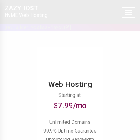
Skip
ZAZYHOST
to
Toggle
NvME Web Hosting
naviga
content
[rev_slider_vc alias=”layout9″]
Web Hosting
Starting at:
$7.99/mo
Unlimited Domains
99.9% Uptime Guarantee
Unmetered Bandwidth