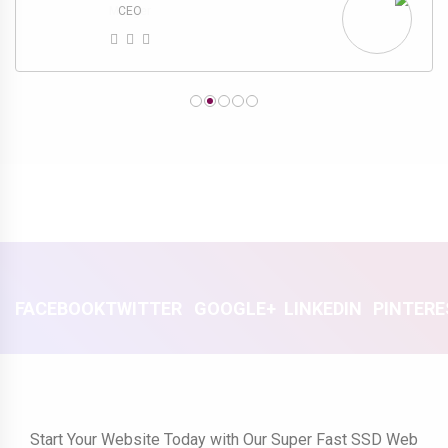
Manger
CEO
FACEBOOK
TWITTER
GOOGLE+
LINKEDIN
PINTER
Start Your Website Today with Our Super Fast SSD Web